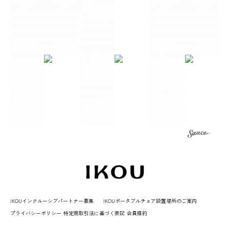
【２枚セット】メリノウール肌着 (ロンパース) ￥21,000→￥14,850
110
2025/06/17
ワッフル半袖Tシャツ
ピンクベージュ / 120
2025/06/17
プリントTシャツ
ピンク / 120
2025/06/17
IKOU Bib ラージ
IKOUインクルーシブパートナー募集
IKOUポータブルチェア設置場所のご案内
モカ
プライバシーポリシー
特定商取引法に基づく表記
会員規約
2024/12/22