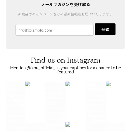
メールマガジンを受け取る
新商品やキャンペーンなどの最新情報をお届けいたします。
IKOU Bib レギュラー
オフホワイト
登録
2025/12/20
友人への出産祝いで送りました！喜んでもらえて嬉しかっ
たです♡女の子にも男の子にも合う色だと思います。
Find us on Instagram
Mention @ikou_official_ in your captions for a chance to be
スウェットショートパンツ
featured
オフホワイト / 130
2025/07/25
お得に購入できてほんとラッキー✌️
スウェットショートパンツ
オフホワイト / 130
2025/06/17