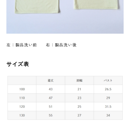
左：製品洗い前 右：製品洗い後
サイズ表