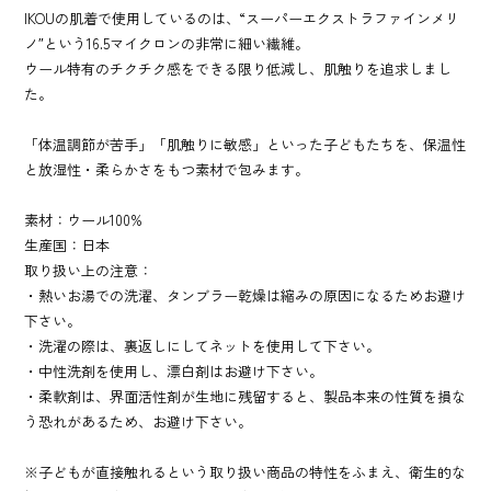
IKOUの肌着で使用しているのは、“スーパーエクストラファインメリ
ノ″という16.5マイクロンの非常に細い繊維。
ウール特有のチクチク感をできる限り低減し、肌触りを追求しまし
た。
「体温調節が苦手」「肌触りに敏感」といった子どもたちを、保温性
と放湿性・柔らかさをもつ素材で包みます。
素材：ウール100%
生産国：日本
取り扱い上の注意：
・熱いお湯での洗濯、タンブラー乾燥は縮みの原因になるためお避け
下さい。
・洗濯の際は、裏返しにしてネットを使用して下さい。
・中性洗剤を使用し、漂白剤はお避け下さい。
・柔軟剤は、界面活性剤が生地に残留すると、製品本来の性質を損な
う恐れがあるため、お避け下さい。