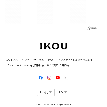
ワッフル半袖Tシャツ
ピンクベージュ / 120
2025/06/17
プリントTシャツ
ピンク / 120
2025/06/17
IKOU Bib ラージ
IKOUインクルーシブパートナー募集
IKOUポータブルチェア設置場所のご案内
モカ
プライバシーポリシー
特定商取引法に基づく表記
会員規約
2024/12/22
IKOU Bib レギュラー
ピンク
2024/12/20