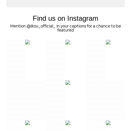
友人への出産祝いで送りました！喜んでもらえて嬉しかっ
たです♡女の子にも男の子にも合う色だと思います。
Find us on Instagram
Mention @ikou_official_ in your captions for a chance to be
スウェットショートパンツ
featured
オフホワイト / 130
2025/07/25
お得に購入できてほんとラッキー✌️
スウェットショートパンツ
オフホワイト / 130
2025/06/17
【２枚セット】メリノウール肌着 (ロンパース) ￥21,000→￥14,850
110
2025/06/17