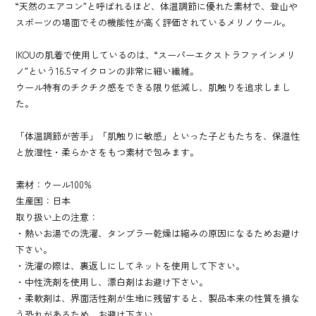
“天然のエアコン″と呼ばれるほど、体温調節に優れた素材で、登山や
スポーツの場面でその機能性が高く評価されているメリノウール。
IKOUの肌着で使用しているのは、“スーパーエクストラファインメリ
ノ″という16.5マイクロンの非常に細い繊維。
ウール特有のチクチク感をできる限り低減し、肌触りを追求しまし
た。
「体温調節が苦手」「肌触りに敏感」といった子どもたちを、保温性
と放湿性・柔らかさをもつ素材で包みます。
素材：ウール100%
生産国：日本
取り扱い上の注意：
・熱いお湯での洗濯、タンブラー乾燥は縮みの原因になるためお避け
下さい。
・洗濯の際は、裏返しにしてネットを使用して下さい。
・中性洗剤を使用し、漂白剤はお避け下さい。
・柔軟剤は、界面活性剤が生地に残留すると、製品本来の性質を損な
う恐れがあるため、お避け下さい。