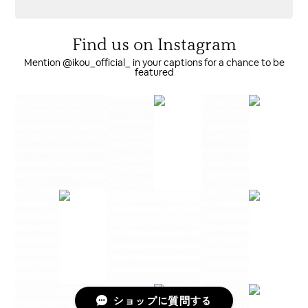
たです♡女の子にも男の子にも合う色だと思います。
Find us on Instagram
Mention @ikou_official_ in your captions for a chance to be
スウェットショートパンツ
featured
オフホワイト / 130
2025/07/25
お得に購入できてほんとラッキー✌️
スウェットショートパンツ
オフホワイト / 130
2025/06/17
【２枚セット】メリノウール肌着 (ロンパース) ￥21,000→￥14,850
110
2025/06/17
ショップに質問する