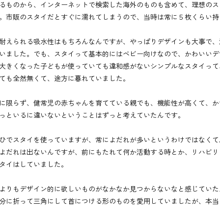
るものから、インターネットで検索した海外のものも含めて、理想のス
。市販のスタイだとすぐに濡れてしまうので、当時は常に５枚くらい持
耐えられる吸水性はもちろんなんですが、やっぱりデザインも大事で、
いました。でも、スタイって基本的にはベビー向けなので、かわいいデ
大きくなった子どもが使っていても違和感がないシンプルなスタイって
ても全然無くて、途方に暮れていました。
に限らず、健常児の赤ちゃんを育てている親でも、機能性が高くて、か
っといるに違いないということはずっと考えていたんです。
ひでスタイを使っていますが、常によだれが多いというわけではなくて
よだれは出ないんですが、前にもたれて何か活動する時とか、リハビリ
タイはしていました。
よりもデザイン的に欲しいものがなかなか見つからないなと感じていた
分に折って三角にして首につける形のものを愛用していましたが、本当