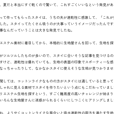
、夏だと本当にすぐ乾くので驚いて、これすごくいいなという発見があ
切って作ってもらったスタイは、うちの夫が速乾性に感激して、「これが
した。スタイってたくさん吸うのが大事っていうイメージだったんです
事なんだっていうことは大きな発見でしたね。
エステル素材に着目してから、本格的に生地屋さんを回って、生地を探
がツルツルしたものが多いので、スタイに合いそうな記事を見つけるの
すけど、速乾性は優れていても、生地の表面の印象でスポーティーな感
なっちゃったりして、なかなかスタイに使えそうな生地が見つかりませ
関しては、コットンライクなものの方がスタイには適していると思って
しゃれに見える素材でスタイを作りたいという点にもこだわっていまし
リエステル生地を探すという、すごく難易度の高いチャレンジが始まり
いろんな生地屋さんに迷惑がられるくらいにしつこくヒアリングしまし
ね、ようやくコットンライクな風合いと吸水速乾性の両方を満たす生地