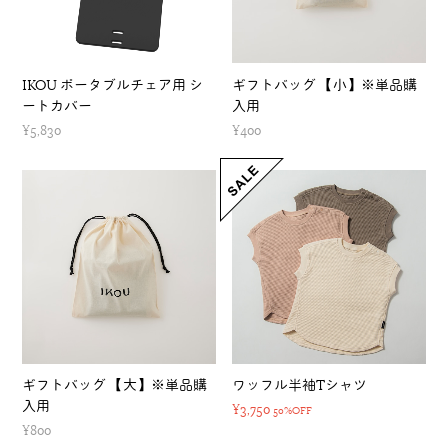
IKOU ポータブルチェア用 シ
ギフトバッグ 【小】※単品購
ートカバー
入用
¥5,830
¥400
ギフトバッグ 【大】※単品購
ワッフル半袖Tシャツ
入用
¥3,750
50%OFF
¥800